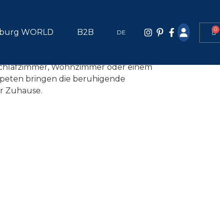
ne Palette von erdigen Tönen, von warmen
0
s hin zu kühlen Blau- und Grüntönen.
burg WORLD
B2B
DE
s sind perfekt, um eine entspannte und
phäre zu schaffen, die dem BOHO-Stil
 Schlafzimmer, Wohnzimmer oder einem
peten bringen die beruhigende
hr Zuhause.