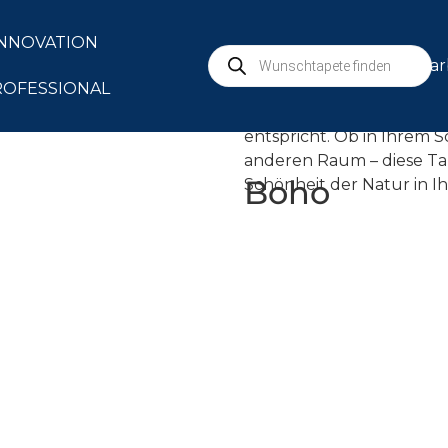
Die Kollektion bietet ei
INNOVATION
Rosé- und Brauntönen bi
mar
ROFESSIONAL
Diese vielseitigen Design
zugleich stilvolle Atmos
entspricht. Ob in Ihrem
anderen Raum – diese Ta
Boho
Schönheit der Natur in I