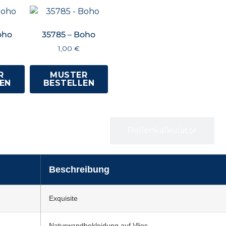
oho
35785 – Boho
1,00
€
R
MUSTER
EN
BESTELLEN
Spezifikationen
Rollenkalkulator
Beschreibung
Exquisite
Naturwandbekleidung auf Vlies