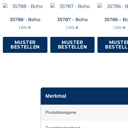
35788 – Boho
35787 – Boho
35786 – B
1,00
€
1,00
€
1,00
€
MUSTER
MUSTER
MUSTE
BESTELLEN
BESTELLEN
BESTELL
Merkmal
Produktkategorie
Zusammensetzung