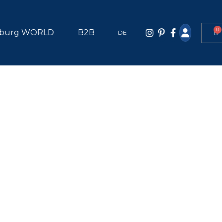
0
burg WORLD
B2B
DE