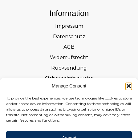
Information
Impressum
Datenschutz
AGB
Widerrufsrecht
Rücksendung
Sicherheitshinweise
Manage Consent
Zertifizierungen
To provide the best experiences, we use technologies like cookies to store
Leistungserklärungen
and/or access device information. Consenting to these technologies will
allow us to process data such as browsing behavior or unique IDs on
Widerrufsformular
this site. Not consenting or withdrawing consent, may adversely affect
certain features and functions.
Social
Accept