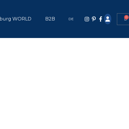
0
burg WORLD
B2B
DE