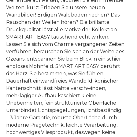
Gehen Sie auf Reisen, tauchen Sie ein in fremde
Welten, kurz: Erleben Sie unsere neuen
Wandbilder! Erdigen Waldboden riechen? Das
Rauschen der Wellen hören? Die brillante
Druckqualität lässt alle Motive der Kollektion
SMART ART EASY täuschend echt wirken.
Lassen Sie sich vom Charme vergangener Zeiten
verführen, berauschen Sie sich an der Weite des
Ozeans, entspannen Sie beim Blick in ein schier
endloses Mohnfeld. SMART ART EASY berührt
das Herz. Sie bestimmen, was Sie fühlen.
Dauerhaft einwandfreies Wandbild, konischer
Kantenschnitt lässt Nähte verschwinden,
mehrlagiger Aufbau kaschiert kleine
Unebenheiten, fein strukturierte Oberfläche
unterbindet Lichtspiegelungen, lichtbeständig
– 3 Jahre Garantie, robuste Oberfläche durch
moderne Prägetechnik, leichte Verarbeitung,
hochwertiges Vliesprodukt, deswegen keine