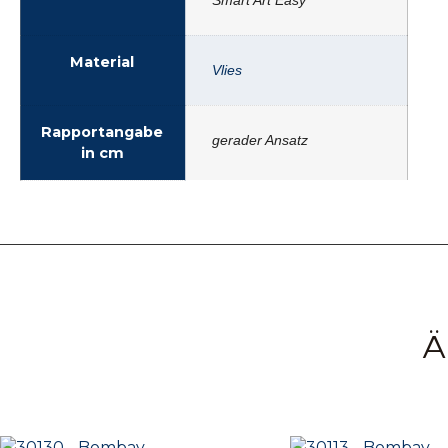
Material
Vlies
Rapportangabe
gerader Ansatz
in cm
Ä