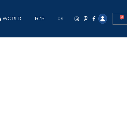
0
g WORLD
B2B
DE