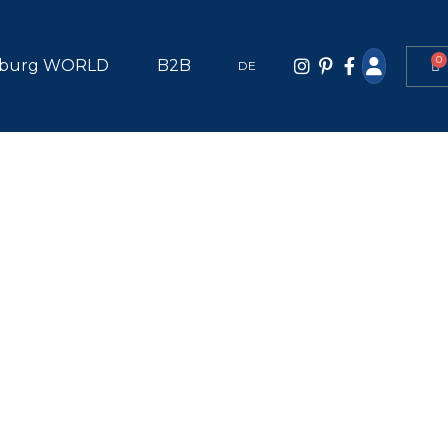
0
burg WORLD
B2B
DE