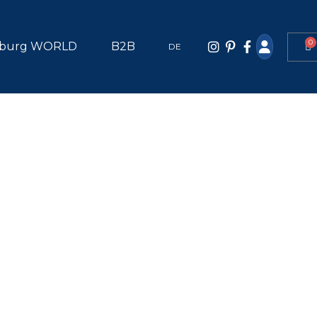
0
burg WORLD
B2B
DE