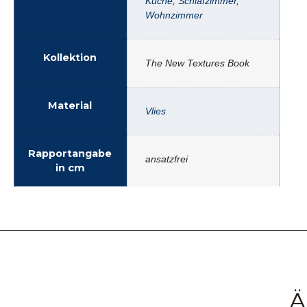
Küche
,
Schlafzimmer
,
Wohnzimmer
Kollektion
The New Textures Book
Material
Vlies
Rapportangabe
ansatzfrei
in cm
Ä