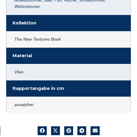
Arbeitszimmer
,
Bad
,
Flur
,
Küche
,
Schlafzimmer
,
Wohnzimmer
Kollektion
The New Textures Book
Material
Vlies
Rapportangabe in cm
ansatzfrei