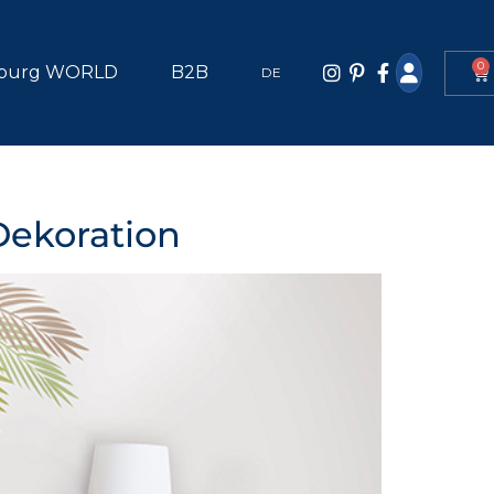
0
burg WORLD
B2B
DE
Dekoration