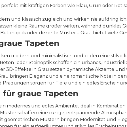
perfekt mit kräftigen Farben wie Blau, Grün oder Rot 
rn und klassisch zugleich und wirken nie aufdringlich
assen kleine Räume größer wirken, während dunkles Gra
Betonoptik oder dezente Muster – Grau bietet viele Ge
 graue Tapeten
rken modern und minimalistisch und bilden eine stilvo
eton- oder Steinoptik schaffen ein urbanes, industrielle
oder 3D-Effekte in Grau setzen dynamische Akzente und
Grau bringen Eleganz und eine romantische Note in de
 Prägungen sorgen für Tiefe und ein edles Erscheinung
n für graue Tapeten
in modernes und edles Ambiente, ideal in Kombination
 Muster schaffen eine ruhige, entspannende Atmosphäre
it geometrischen Mustern bringen Modernität und Elega
gen für ein aufgeräumtes und stilvolles Erscheinungsbil