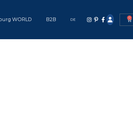
0
burg WORLD
B2B
DE