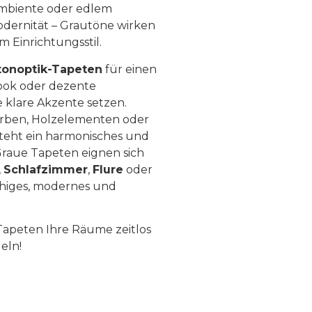
 Ambiente oder edlem
odernität – Grautöne wirken
m Einrichtungsstil.
tonoptik-Tapeten
für einen
Look oder dezente
ie klare Akzente setzen.
rben, Holzelementen oder
teht ein harmonisches und
Graue Tapeten eignen sich
,
Schlafzimmer
,
Flure
oder
uhiges, modernes und
Tapeten Ihre Räume zeitlos
eln!