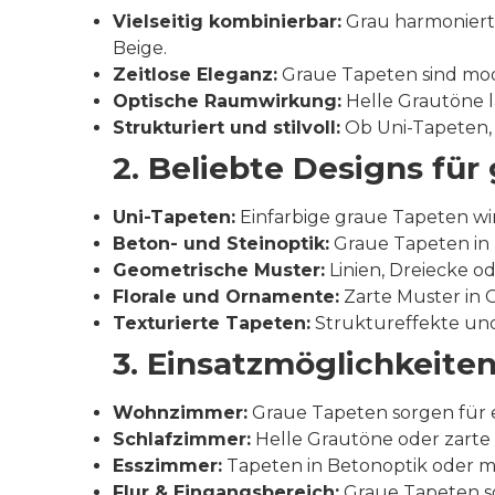
Vielseitig kombinierbar:
Grau harmoniert 
Beige.
Zeitlose Eleganz:
Graue Tapeten sind mode
Optische Raumwirkung:
Helle Grautöne l
Strukturiert und stilvoll:
Ob Uni-Tapeten, 
2. Beliebte Designs für
Uni-Tapeten:
Einfarbige graue Tapeten wi
Beton- und Steinoptik:
Graue Tapeten in B
Geometrische Muster:
Linien, Dreiecke 
Florale und Ornamente:
Zarte Muster in 
Texturierte Tapeten:
Struktureffekte und
3. Einsatzmöglichkeite
Wohnzimmer:
Graue Tapeten sorgen für e
Schlafzimmer:
Helle Grautöne oder zarte
Esszimmer:
Tapeten in Betonoptik oder m
Flur & Eingangsbereich:
Graue Tapeten sor