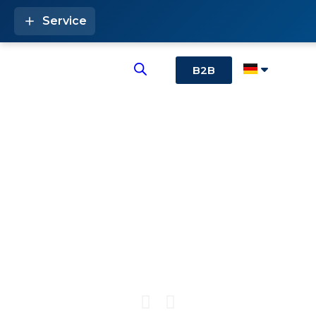
Service
B2B