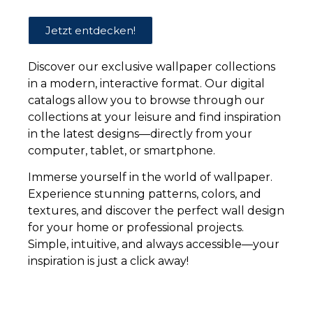
Jetzt
Jetzt
Jetzt
Jetzt
Jetzt entdecken!
entdecken!
entdecken!
entdecken!
entdecken!
Discover our exclusive wallpaper collections
in a modern, interactive format. Our digital
catalogs allow you to browse through our
collections at your leisure and find inspiration
in the latest designs—directly from your
computer, tablet, or smartphone.
Immerse yourself in the world of wallpaper.
Experience stunning patterns, colors, and
textures, and discover the perfect wall design
for your home or professional projects.
Simple, intuitive, and always accessible—your
inspiration is just a click away!