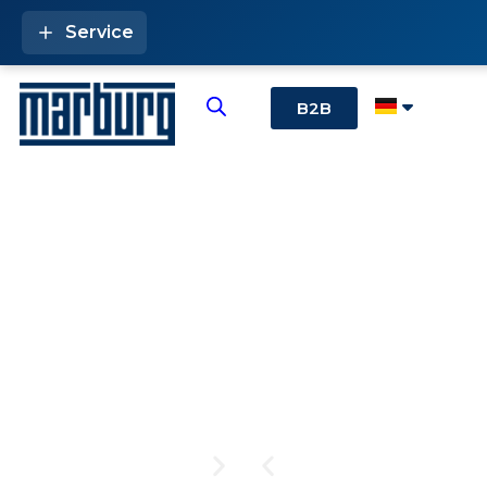
Service
B2B