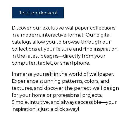
Jetzt
Jetzt
Jetzt
Jetzt
Jetzt entdecken!
entdecken!
entdecken!
entdecken!
entdecken!
Discover our exclusive wallpaper collections
in a modern, interactive format. Our digital
catalogs allow you to browse through our
collections at your leisure and find inspiration
in the latest designs—directly from your
computer, tablet, or smartphone.
Immerse yourself in the world of wallpaper.
Experience stunning patterns, colors, and
textures, and discover the perfect wall design
for your home or professional projects.
Simple, intuitive, and always accessible—your
inspiration is just a click away!