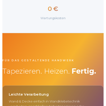
0 €
Wartungskosten
FÜR DAS GESTALTENDE HANDWERK
Tapezieren. Heizen.
Fertig.
Leichte Verarbeitung
Wand & Decke einfach in Wandklebetechnik