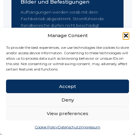
Bilder und Befestigungen
Aufhängungen werden vorab mit dem
Fachbetrieb abgestimmt. Stromführende
Randbereiche dürfen nicht beschädigt
werden; geeignete Befestigungsmittel und
Manage Consent
eine dokumentierte Flächenplanung sorgen
für Sicherheit.
To provide the best experiences, we use technologies like cookies to store
and/or access device information. Consenting to these technologies will
allow us to process data such as browsing behavior or unique IDs on
this site. Not consenting or withdrawing consent, may adversely affect
certain features and functions.
Möbel vor der Heizfläche
Accept
Große Schränke oder massive Sofas sollten
die aktive Fläche nicht dauerhaft abdecken.
Deny
Freie Abstrahlung verhindert Wärmestau und
verbessert die Wärmeverteilung.
View preferences
FACHPARTNER IN IHRER NÄHE FINDEN
Cookie Policy
Datenschutz
Impressum