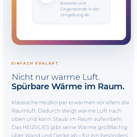
Bauteile und
Gegenstände in der
Umgebung ab.
EINFACH ERKLÄRT
Nicht nur warme Luft.
Spürbare Wärme im Raum.
Klassische Heizkörper erwärmen vor allem die
Raumluft. Dadurch steigt warme Luft nach
oben und kann Staub im Raum aufwirbeln.
Das HEIZVLIES gibt seine Wärme großflächig
über Wand und Decke ab – für ein besonders