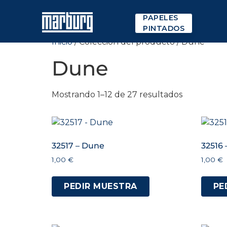
PAPELES
PINTADOS
Inicio
/ Colección del producto / Dune
Dune
Mostrando 1–12 de 27 resultados
32517 – Dune
32516
1,00
€
1,00
€
PEDIR MUESTRA
PE