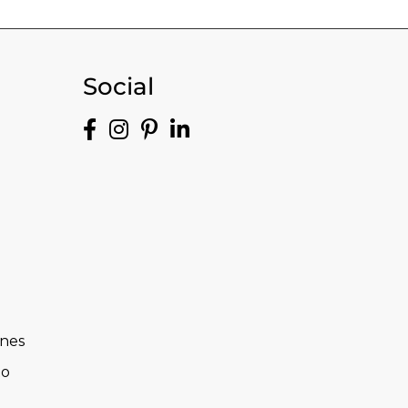
Social
ones
to