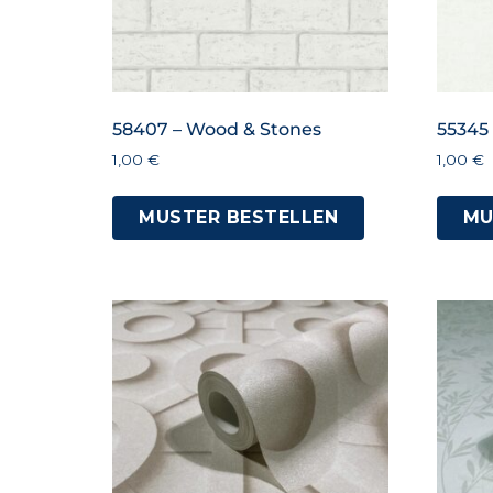
58407 – Wood & Stones
55345
1,00
€
1,00
€
MUSTER BESTELLEN
MU