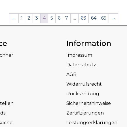
←
1
2
3
4
5
6
7
…
63
64
65
→
ce
Information
echner
Impressum
Datenschutz
AGB
Widerrufsrecht
Rücksendung
tellen
Sicherheitshinweise
ds
Zertifizierungen
suche
Leistungserklärungen