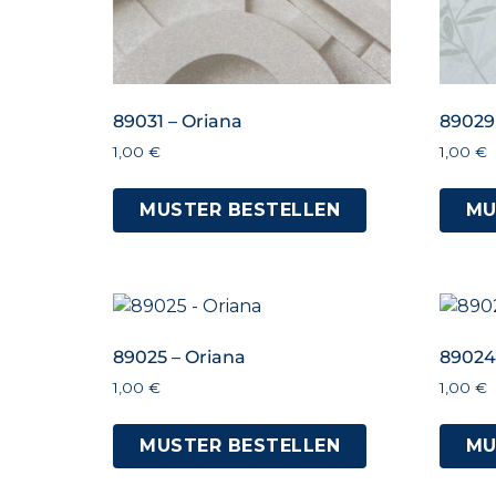
89031 – Oriana
89029
1,00
€
1,00
€
MUSTER BESTELLEN
MU
89025 – Oriana
89024
1,00
€
1,00
€
MUSTER BESTELLEN
MU