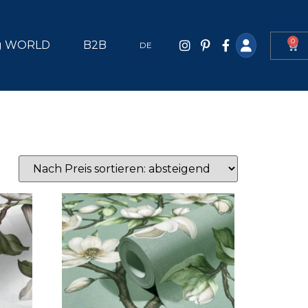
0
g WORLD
B2B
DE