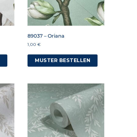
89037 – Oriana
1,00
€
N
MUSTER BESTELLEN