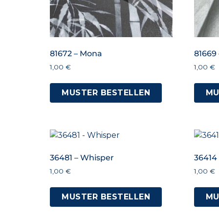
81672 – Mona
81669
1,00
€
1,00
€
MUSTER BESTELLEN
MU
36481 – Whisper
36414
1,00
€
1,00
€
MUSTER BESTELLEN
MU