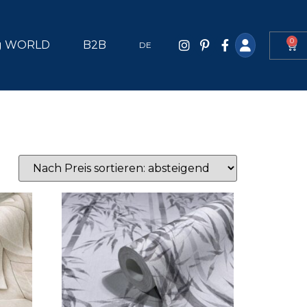
0
g WORLD
B2B
DE