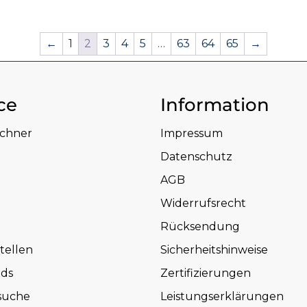
←
1
2
3
4
5
…
63
64
65
→
ce
Information
echner
Impressum
Datenschutz
AGB
Widerrufsrecht
Rücksendung
tellen
Sicherheitshinweise
ds
Zertifizierungen
suche
Leistungserklärungen