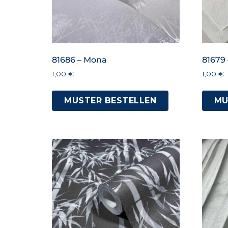
81686 – Mona
81679
1,00
€
1,00
€
MUSTER BESTELLEN
MU