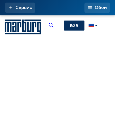
Сервис
Обои
B2B