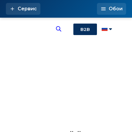
Сервис
Обои
B2B