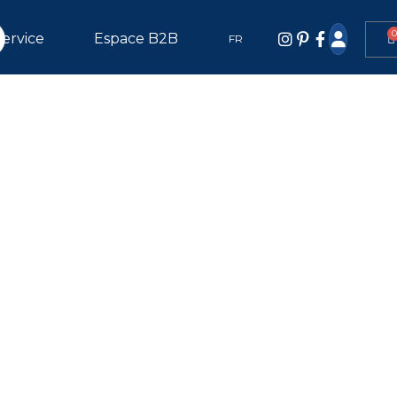
Service
Espace B2B
FR