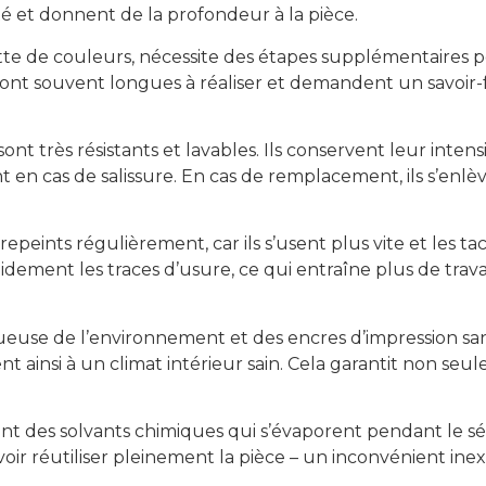
é et donnent de la profondeur à la pièce.
tte de couleurs, nécessite des étapes supplémentaires po
sont souvent longues à réaliser et demandent un savoir-
é sont très résistants et lavables. Ils conservent leur i
n cas de salissure. En cas de remplacement, ils s’enlèven
repeints régulièrement, car ils s’usent plus vite et les tac
pidement les traces d’usure, ce qui entraîne plus de travai
se de l’environnement et des encres d’impression sans s
nt ainsi à un climat intérieur sain. Cela garantit non se
des solvants chimiques qui s’évaporent pendant le sécha
ir réutiliser pleinement la pièce – un inconvénient inexis