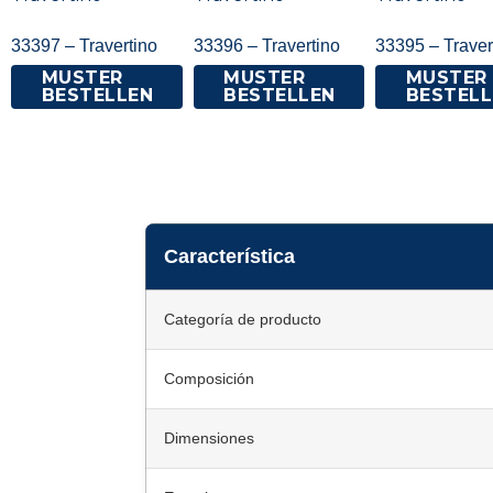
33397 – Travertino
33396 – Travertino
33395 – Traver
PEDIR MUESTRA
PEDIR MUESTRA
PEDIR MUESTRA
Característica
Categoría de producto
Composición
Dimensiones