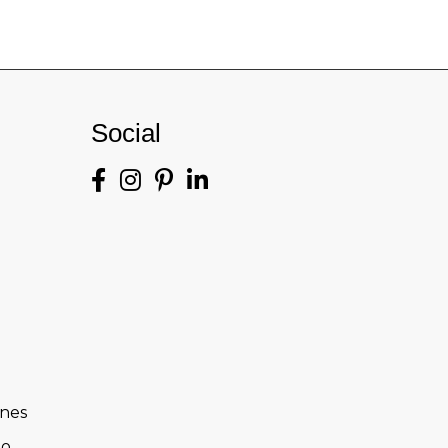
Social
ones
to