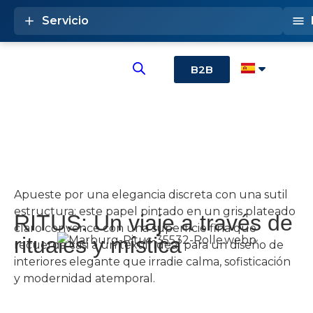
Servicio
B2B
Apueste por una elegancia discreta con una sutil
estructura: este papel pintado en un gris plateado
RITUS: Un viaje a través de
claro convence con una superficie fina que
rituales y mística
recuerda casi a un textil. Ideal para un diseño de
interiores elegante que irradie calma, sofisticación
y modernidad atemporal.