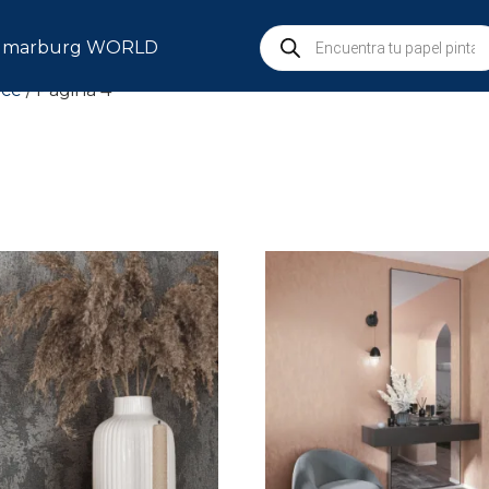
marburg WORLD
nce
/ Página 4