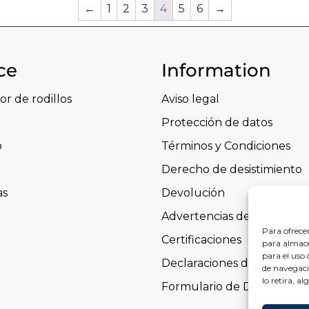
←
1
2
3
4
5
6
→
ce
Information
or de rodillos
Aviso legal
Protección de datos
o
Términos y Condiciones
Derecho de desistimiento
as
Devolución
Advertencias de seguridad
Para ofrecer
Certificaciones
para almace
para el uso
Declaraciones de prestaci
de navegació
lo retira, a
Formulario de Desistimien