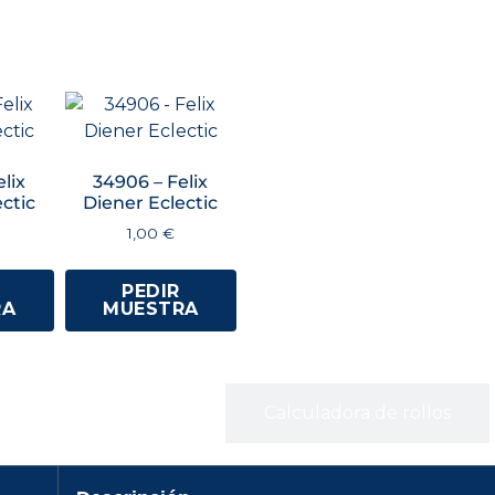
lix
34906 – Felix
ctic
Diener Eclectic
1,00
€
PEDIR
RA
MUESTRA
Especificaciones
Calculadora de rollos