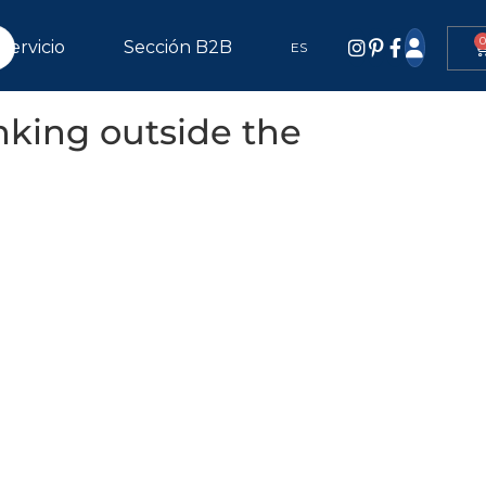
0
Servicio
Sección B2B
ES
inking outside the