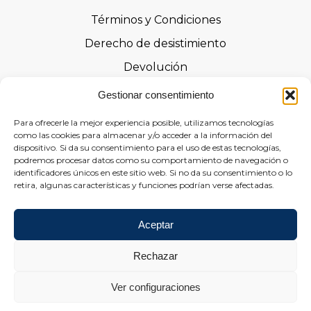
Términos y Condiciones
Derecho de desistimiento
Devolución
Advertencias de seguridad
Gestionar consentimiento
Certificaciones
Para ofrecerle la mejor experiencia posible, utilizamos tecnologías
como las cookies para almacenar y/o acceder a la información del
Declaraciones de prestaciones
dispositivo. Si da su consentimiento para el uso de estas tecnologías,
Formulario de Desistimiento
podremos procesar datos como su comportamiento de navegación o
identificadores únicos en este sitio web. Si no da su consentimiento o lo
retira, algunas características y funciones podrían verse afectadas.
Social
Aceptar
Rechazar
Ver configuraciones
Copyright © 2026 Marburger Tapetenfabrik | Powered by marburg