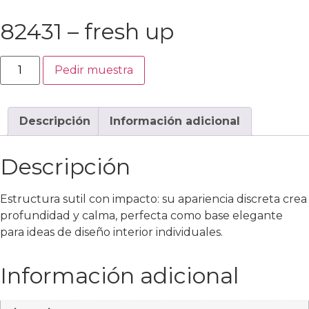
82431 – fresh up
82431
Pedir muestra
-
fresh
up
cantidad
Descripción
Información adicional
Descripción
Estructura sutil con impacto: su apariencia discreta crea
profundidad y calma, perfecta como base elegante
para ideas de diseño interior individuales.
Información adicional