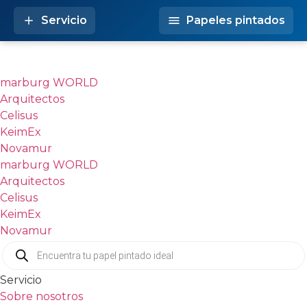
Ir
Servicio
Papeles pintados
PAPELES PINTADOS
al
contenido
marburg WORLD
Arquitectos
Celisus
KeimEx
Novamur
marburg WORLD
Arquitectos
Celisus
KeimEx
Novamur
Búsqueda
de
productos
Servicio
Sobre nosotros