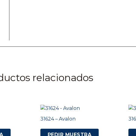
ductos relacionados
31624 – Avalon
316
A
PEDIR MUESTRA