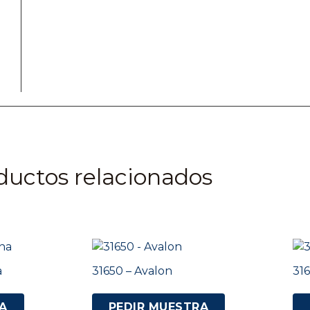
ductos relacionados
a
31650 – Avalon
316
A
PEDIR MUESTRA