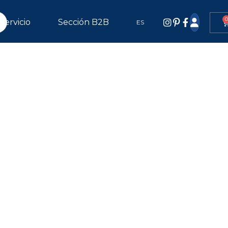
0
Servicio
Sección B2B
ES