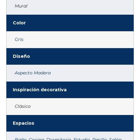
Mural
Color
Gris
Diseño
Aspecto Madera
Inspiración decorativa
Clásico
Espacios
Baño
,
Cocina
,
Dormitorio
,
Estudio
,
Pasillo
,
Salón