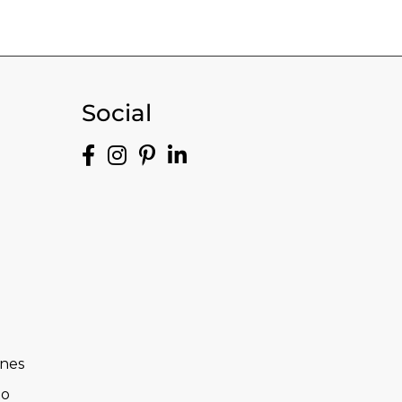
Social
ones
to