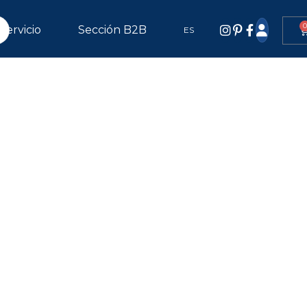
0
Servicio
Sección B2B
ES