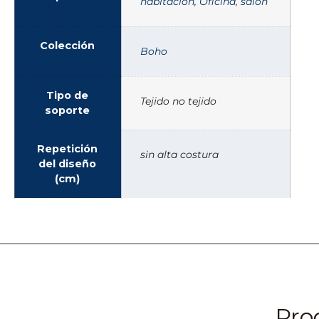
habitación
,
Oficina
,
salón
Colección
Boho
Tipo de
Tejido no tejido
soporte
Repetición
sin alta costura
del diseño
(cm)
Pro