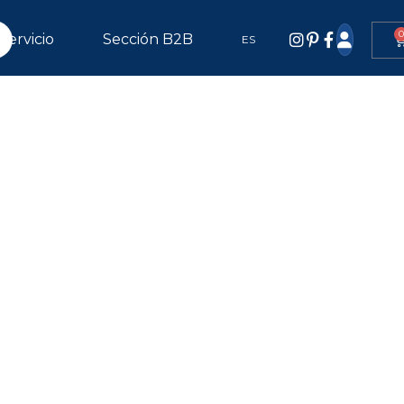
0
Servicio
Sección B2B
ES