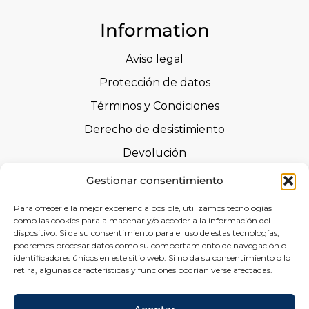
Information
Aviso legal
Protección de datos
Términos y Condiciones
Derecho de desistimiento
Devolución
Advertencias de seguridad
Gestionar consentimiento
Certificaciones
Para ofrecerle la mejor experiencia posible, utilizamos tecnologías
como las cookies para almacenar y/o acceder a la información del
Declaraciones de prestaciones
dispositivo. Si da su consentimiento para el uso de estas tecnologías,
podremos procesar datos como su comportamiento de navegación o
Formulario de Desistimiento
identificadores únicos en este sitio web. Si no da su consentimiento o lo
retira, algunas características y funciones podrían verse afectadas.
Social