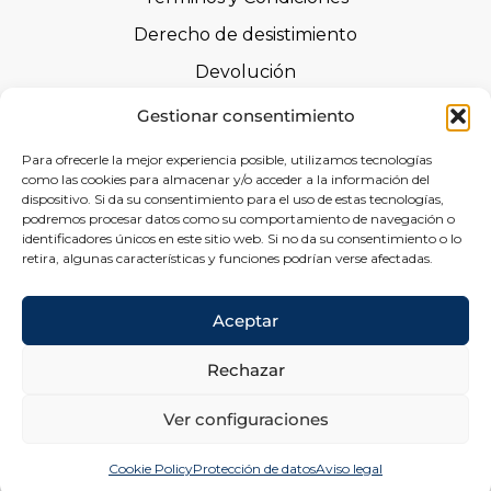
Derecho de desistimiento
Devolución
Advertencias de seguridad
Gestionar consentimiento
Certificaciones
Para ofrecerle la mejor experiencia posible, utilizamos tecnologías
como las cookies para almacenar y/o acceder a la información del
Declaraciones de prestaciones
dispositivo. Si da su consentimiento para el uso de estas tecnologías,
podremos procesar datos como su comportamiento de navegación o
Formulario de Desistimiento
identificadores únicos en este sitio web. Si no da su consentimiento o lo
retira, algunas características y funciones podrían verse afectadas.
Social
Aceptar
Rechazar
Ver configuraciones
Copyright © 2026 Marburger Tapetenfabrik | Powered by
marburg E-Commerce
Cookie Policy
Protección de datos
Aviso legal