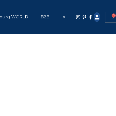
0
burg WORLD
B2B
DE