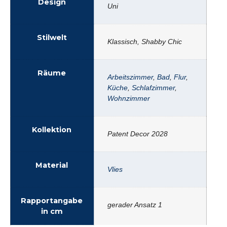
Design
Uni
Stilwelt
Klassisch, Shabby Chic
Räume
Arbeitszimmer
,
Bad
,
Flur
,
Küche
,
Schlafzimmer
,
Wohnzimmer
Kollektion
Patent Decor 2028
Material
Vlies
Rapportangabe
gerader Ansatz 1
in cm