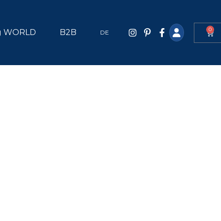
0
g WORLD
B2B
DE