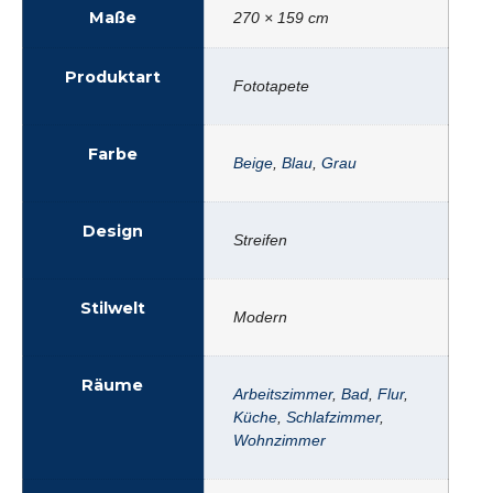
Maße
270 × 159 cm
Produktart
Fototapete
Farbe
Beige
,
Blau
,
Grau
Design
Streifen
Stilwelt
Modern
Räume
Arbeitszimmer
,
Bad
,
Flur
,
Küche
,
Schlafzimmer
,
Wohnzimmer