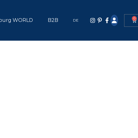
0
burg WORLD
B2B
DE