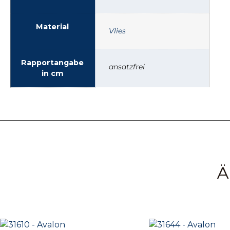
Material
Vlies
Rapportangabe
ansatzfrei
in cm
Ä