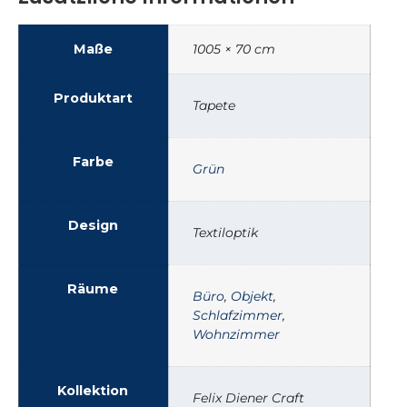
Maße
1005 × 70 cm
Produktart
Tapete
Farbe
Grün
Design
Textiloptik
Räume
Büro
,
Objekt
,
Schlafzimmer
,
Wohnzimmer
Kollektion
Felix Diener Craft