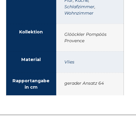
Flur
,
Küche
,
Schlafzimmer
,
Wohnzimmer
Kollektion
Glööckler Pompöös
Provence
Material
Vlies
Rapportangabe
gerader Ansatz 64
in cm