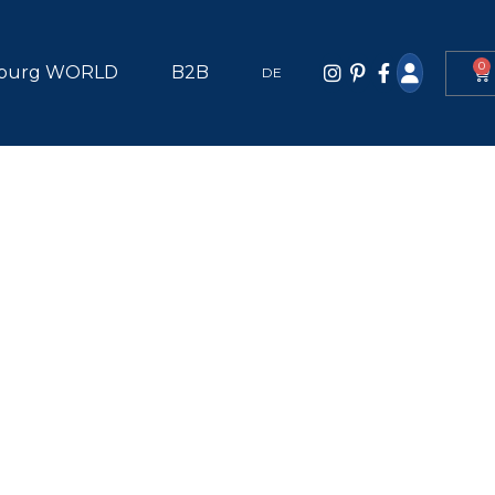
0
burg WORLD
B2B
DE