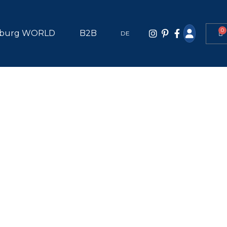
0
burg WORLD
B2B
DE