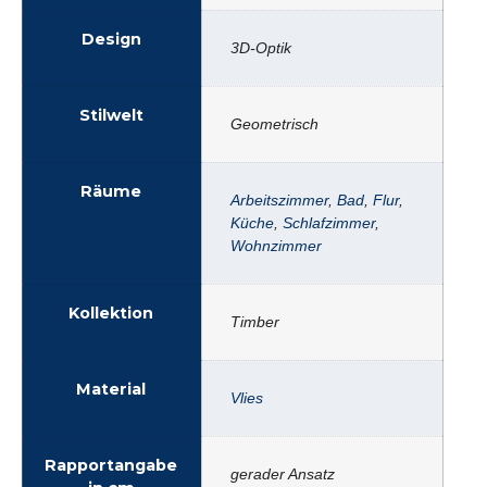
Design
3D-Optik
Stilwelt
Geometrisch
Räume
Arbeitszimmer
,
Bad
,
Flur
,
Küche
,
Schlafzimmer
,
Wohnzimmer
Kollektion
Timber
Material
Vlies
Rapportangabe
gerader Ansatz