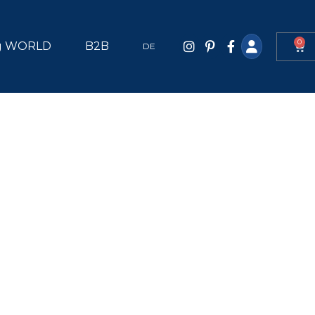
0
g WORLD
B2B
DE