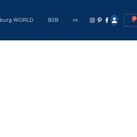
0
burg WORLD
B2B
DE