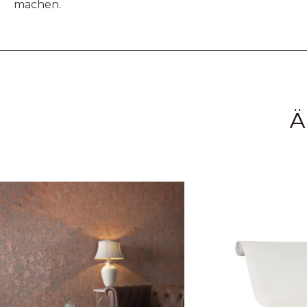
machen.
Ä