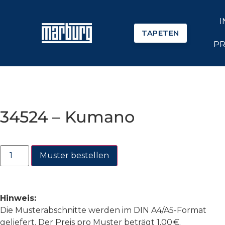
I
TAPETEN
PR
34524 – Kumano
Muster bestellen
Hinweis:
Die Musterabschnitte werden im DIN A4/A5-Format
geliefert. Der Preis pro Muster beträgt 1,00 €.