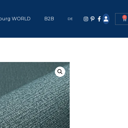
0
burg WORLD
B2B
DE