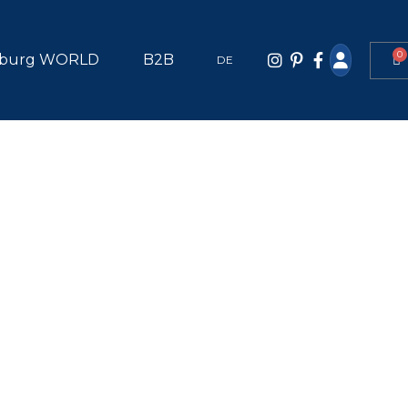
0
burg WORLD
B2B
DE