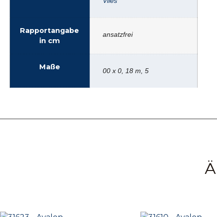
Vlies
Rapportangabe
ansatzfrei
in cm
Maße
00 x 0, 18 m, 5
Ä