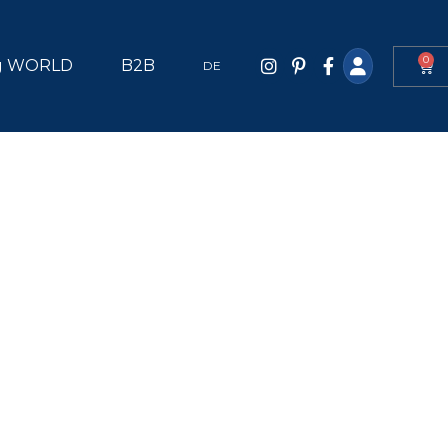
0
g WORLD
B2B
DE