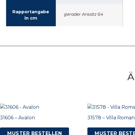
Rapportangabe
gerader Ansatz 64
in cm
Ä
31606 – Avalon
31578 – Villa Roman
MUSTER BESTELLEN
MUSTER BEST