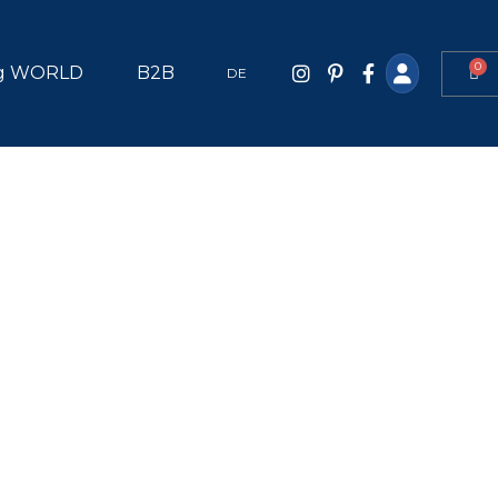
0
g WORLD
B2B
DE