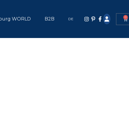
0
burg WORLD
B2B
DE