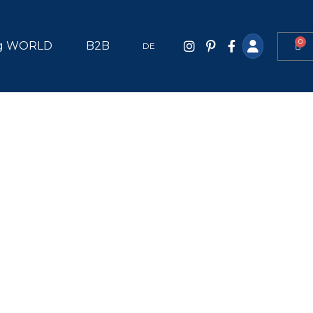
0
g WORLD
B2B
DE