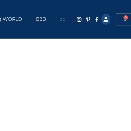
0
g WORLD
B2B
DE