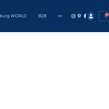
0
burg WORLD
B2B
DE